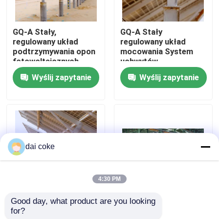
O nas
GQ-A Stały,
GQ-A Stały
regulowany układ
regulowany układ
podtrzymywania opon
mocowania System
Wycieczka po fabryce
fotowoltaicznych
uchwytów
Długoterminowy
fotowoltaicznych
Wyślij zapytanie
Wyślij zapytanie
użytkowanie: >25 lat
Żywotność: >25 lat
Kontrola jakości
Skontaktuj się z nami
dai coke
Poprosić o wycenę
4:30 PM
Wsporniki montażowe do paneli fotowoltaicznych
Good day, what product are you looking 
GQ-A Stały,
Opcja płatności T/T
for?
regulowany system
dostępna dla usług
Regulowany wspornik panelu słonecznego