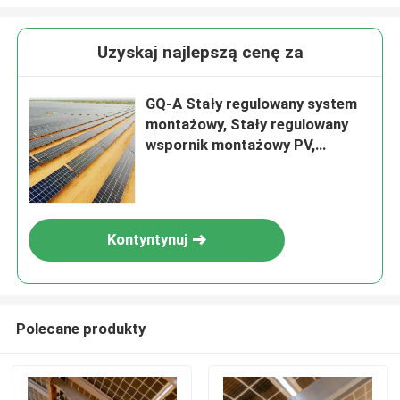
Uzyskaj najlepszą cenę za
GQ-A Stały regulowany system
montażowy, Stały regulowany
wspornik montażowy PV,
Żywotność systemu: > 25 lat
Kontyntynuj
Polecane produkty