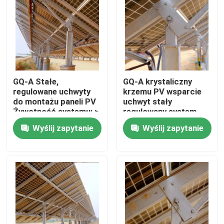
GQ-A Stałe,
GQ-A krystaliczny
regulowane uchwyty
krzemu PV wsparcie
do montażu paneli PV
uchwyt stały
Żywotność systemu: >
regulowany system
25 lat
mocowania
Wyślij zapytanie
Wyślij zapytanie
Dom
Produkty
Filmy