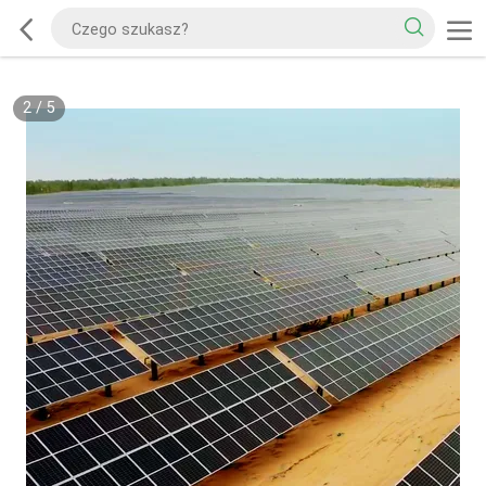
2
/
5