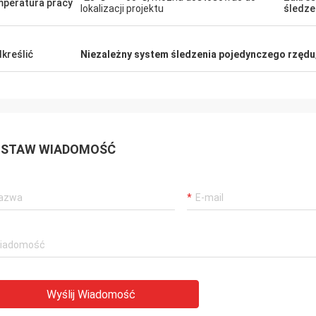
peratura pracy
lokalizacji projektu
śledze
kreślić
Niezależny system śledzenia pojedynczego rzędu
STAW WIADOMOŚĆ
Wyślij Wiadomość