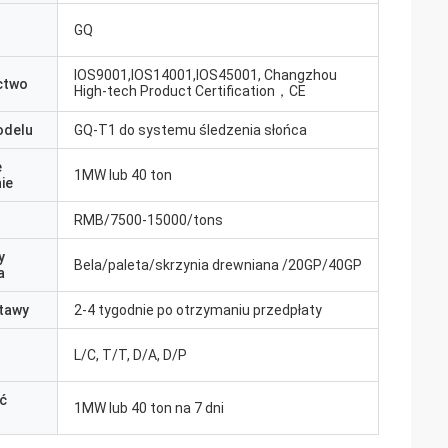
GQ
IOS9001,IOS14001,IOS45001, Changzhou
ctwo
High-tech Product Certification，CE
odelu
GQ-T1 do systemu śledzenia słońca
e
1MW lub 40 ton
ie
RMB/7500-15000/tons
y
Bela/paleta/skrzynia drewniana /20GP/40GP
a
tawy
2-4 tygodnie po otrzymaniu przedpłaty
L/C, T/T, D/A, D/P
ć
1MW lub 40 ton na 7 dni