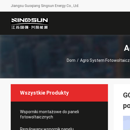
Jiangsu Guoqiang Singsun Energy Co., Ltd.
A
Dom
/
Agro System Fotowoltaicz
Wszystkie Produkty
GQ
po
Wsporniki montażowe do paneli
fotowoltaicznych
Regulowany wspornik panelu