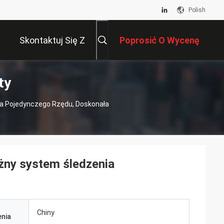
Polish
Skontaktuj Się Z
Poprosić O Wycenę
ty
Nami
ia Pojedynczego Rzędu, Doskonała
żny system śledzenia
Chiny
nia