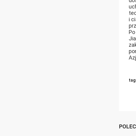
do
uc
te
i 
prz
Po
Ji
za
po
Az
tag
POLEC