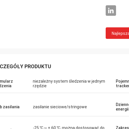
Najlepsz
CZEGÓŁY PRODUKTU
mularz
niezależny system śledzenia w jednym
Pojem
dzenia
rzędzie
tracke
Dzienn
b zasilania
zasilanie sieciowe/stringowe
energii
-25 ℃ ~ + 60 ℃, można dostosować do
Zakres