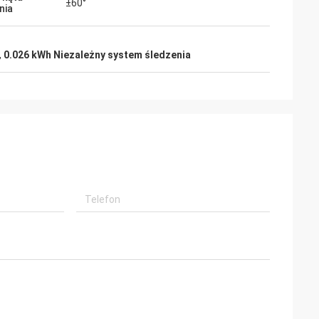
±60°
nia
,
0.026 kWh Niezależny system śledzenia