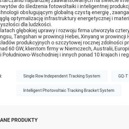
starczaniu najbardziej zaawansowanych na świecie int
hwytów do śledzenia fotowoltaiki i inteligentnej produkc
chnologii obsługującym globalną czystą energię , zaa
ciągłą optymalizację infrastruktury energetycznej i mate
yszłości dla ludzkości.
 latach głębokiej uprawy i rozwoju firma utworzyła czter
angsu, Tangshan w prowincji Hebei, Xinyang w prowincji 
kładów produkcyjnych o szczytowej rocznej zdolności p
nad 60 GW, klientom firmy w Niemczech, Australii, Europ
ji Południowo-Wschodniej i innych ponad 10 krajach i re
i:
Single Row Independent Tracking System
GQ-T 
Intelligent Photovoltaic Tracking Bracket System
ANE PRODUKTY