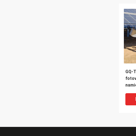
GQ-T 
foto
namie
poru