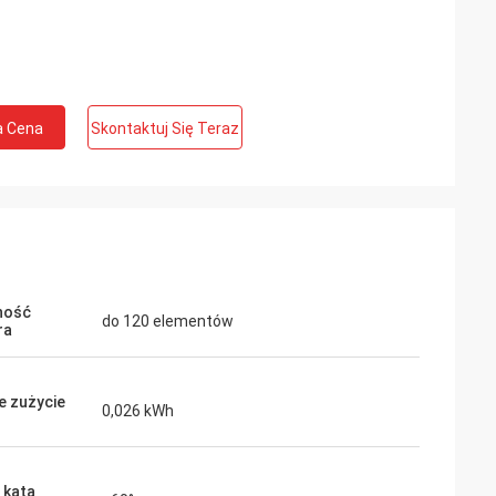
a Cena
Skontaktuj Się Teraz
ność
do 120 elementów
ra
e zużycie
0,026 kWh
 kąta