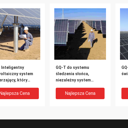
Inteligentny
GQ-T do systemu
GQ-
voltaiczny system
śledzenia słońca,
świ
rzający, który
niezależny system
sza się z słońcem
śledzenia pojedynczego
rzędu, doskonała
Najlepsza Cena
Najlepsza Cena
stabilność