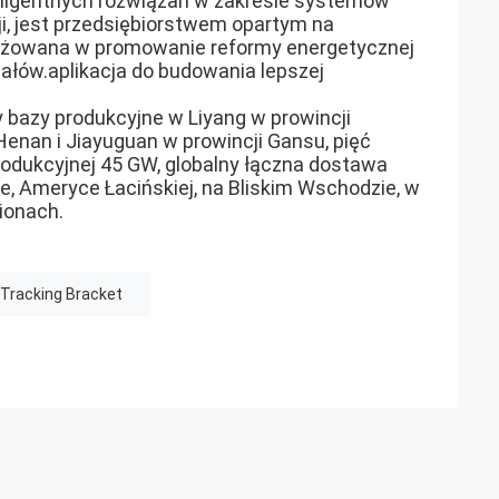
eligentnych rozwiązań w zakresie systemów
ji, jest przedsiębiorstwem opartym na
ngażowana w promowanie reformy energetycznej
riałów.aplikacja do budowania lepszej
y bazy produkcyjne w Liyang w prowincji
Henan i Jiayuguan w prowincji Gansu, pięć
rodukcyjnej 45 GW, globalny łączna dostawa
ie, Ameryce Łacińskiej, na Bliskim Wschodzie, w
gionach.
Tracking Bracket