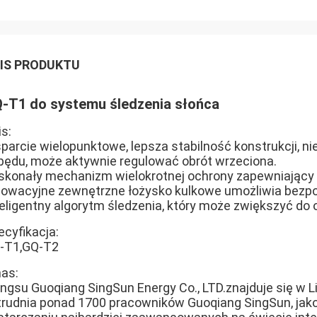
IS PRODUKTU
-T1 do systemu śledzenia słońca
s:
parcie wielopunktowe, lepsza stabilność konstrukcji, ni
pędu, może aktywnie regulować obrót wrzeciona.
skonały mechanizm wielokrotnej ochrony zapewniający n
nowacyjne zewnętrzne łożysko kulkowe umożliwia bezpo
teligentny algorytm śledzenia, który może zwiększyć do 
ecyfikacja:
-T1,​GQ-T2
nas:
angsu Guoqiang SingSun Energy Co., LTD.znajduje się w L
trudnia ponad 1700 pracowników Guoqiang SingSun, jako