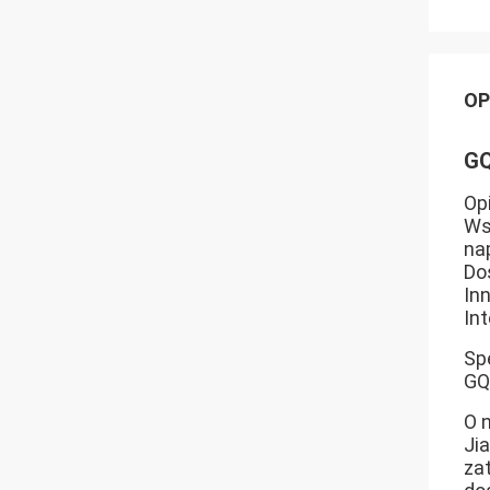
OP
GQ
Opi
Ws
na
Do
In
In
Sp
GQ
O 
Ji
za