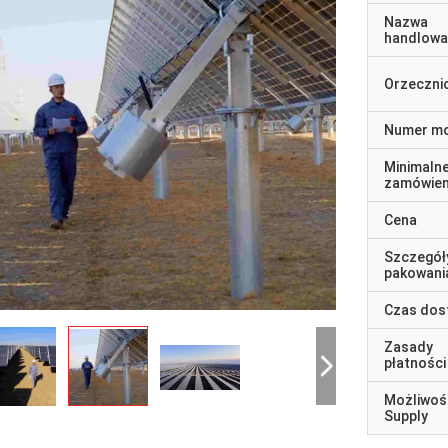
Nazwa
handlowa
Orzeczni
Numer m
Minimaln
zamówien
Cena
Szczegół
pakowani
Czas dos
Zasady
płatności
Możliwoś
Supply